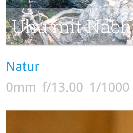
Uhu mit Nac
Natur
0mm
f/13.00
1/1000