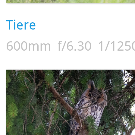
Tiere
600mm
f/6.30
1/125