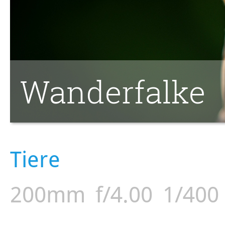
Wanderfalke
Tiere
200mm
f/4.00
1/400