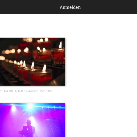
Anmelden
m
f/4.00
1/160 Sekunden
ISO 100