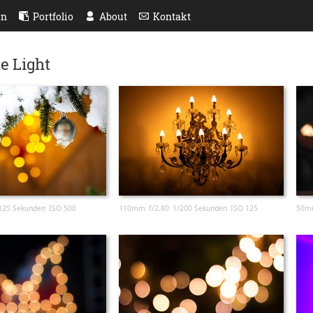
en
Portfolio
About
Kontakt
e Light
125 Sekunden
ISO 500
110mm
f/2.80
1/200 Sekunden
ISO 125
50m