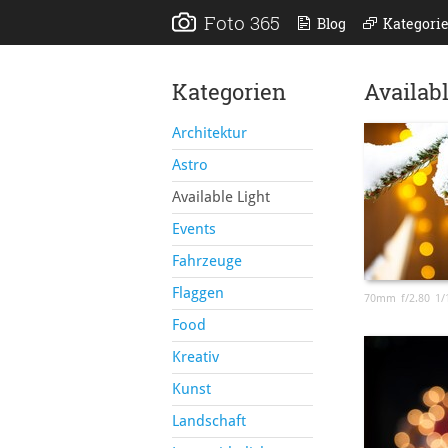
Foto 365
Blog
Kategori
Kategorien
Availabl
Architektur
Astro
Available Light
Events
Fahrzeuge
Flaggen
70mm
f/2.80
1/
Food
Kreativ
Kunst
Landschaft