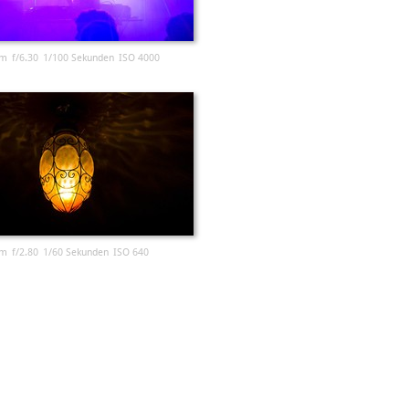
m
f/6.30
1/100 Sekunden
ISO 4000
m
f/2.80
1/60 Sekunden
ISO 640