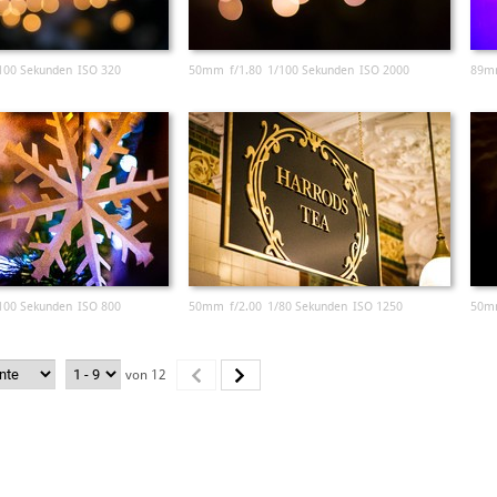
100 Sekunden
ISO 320
50mm
f/1.80
1/100 Sekunden
ISO 2000
89m
100 Sekunden
ISO 800
50mm
f/2.00
1/80 Sekunden
ISO 1250
50m
von 12