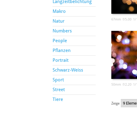
Langzeitbelichtung
Makro
67mm
f/5.00
1/
Natur
Numbers
People
Pflanzen
Portrait
Schwarz-Weiss
Sport
50mm
f/2.20
1/
Street
Tiere
Zeige