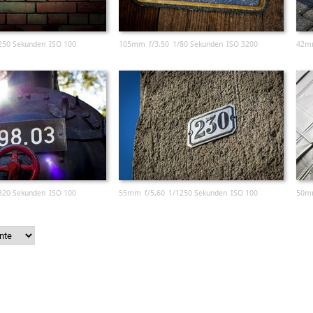
250 Sekunden
ISO 100
105mm
f/3.50
1/80 Sekunden
ISO 3200
42m
320 Sekunden
ISO 100
55mm
f/5.60
1/1250 Sekunden
ISO 100
50m