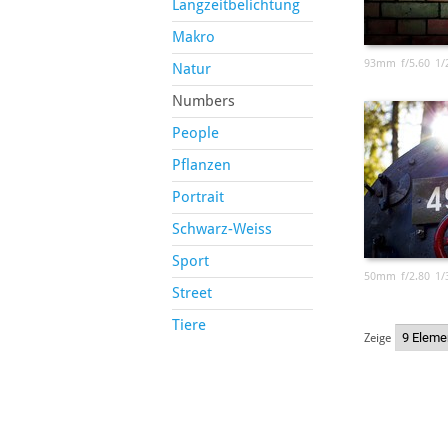
Langzeitbelichtung
Makro
93mm
f/5.60
1/
Natur
Numbers
People
Pflanzen
Portrait
Schwarz-Weiss
Sport
50mm
f/2.80
1/
Street
Tiere
Zeige