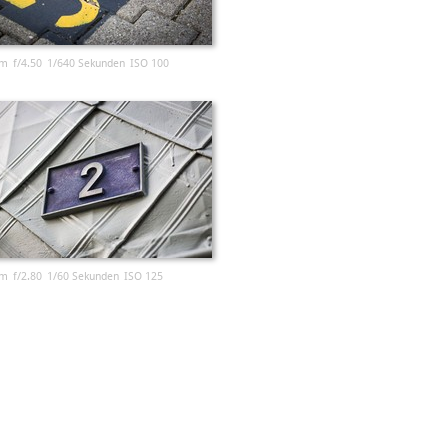
m
f/4.50
1/640 Sekunden
ISO 100
m
f/2.80
1/60 Sekunden
ISO 125