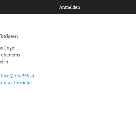
Anmelden
ktdaten
s Engel
Hohenems
eich
office@foto365.at
Kontaktformular