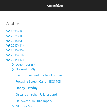
Anmelden
Archiv
2023 (1)
2021 (1)
2018 (9)
2017 (11)
2016 (26)
2015 (50)
2014 (12)
Dezember (3)
November (5)
Ein Rundlauf auf der Insel Lindau
Focusing Screen Canon EOS 70D
Happy Birthday
Österreichischer Falknerbund
Halloween im Europapark
Oktober (4)