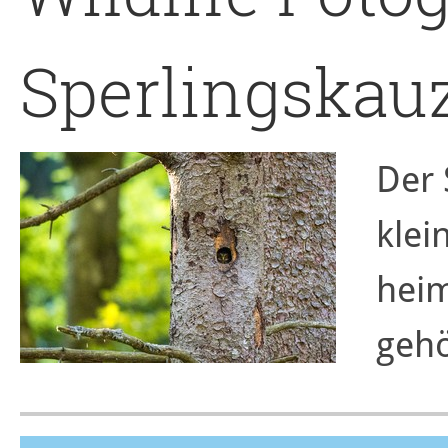
Sperlingskau
Der 
klei
heim
gehö