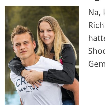
Na, 
Rich
hatt
Sho
Geme