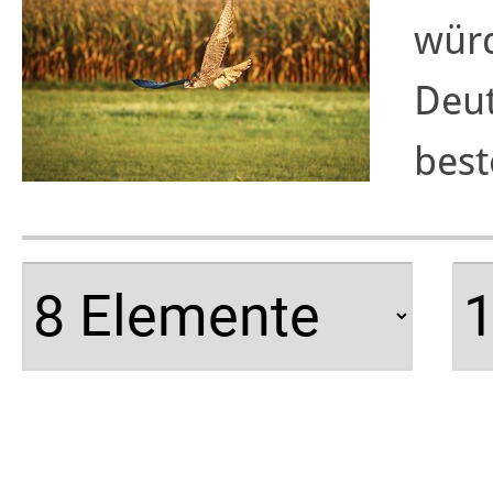
würd
Deu
best